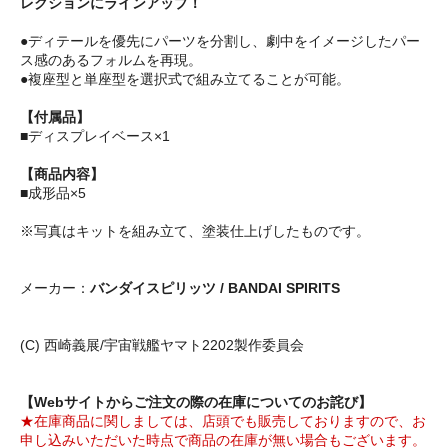
レクションにラインアップ！
●ディテールを優先にパーツを分割し、劇中をイメージしたパー
ス感のあるフォルムを再現。
●複座型と単座型を選択式で組み立てることが可能。
【付属品】
■ディスプレイベース×1
【商品内容】
■成形品×5
※写真はキットを組み立て、塗装仕上げしたものです。
メーカー：
バンダイスピリッツ / BANDAI SPIRITS
(C) 西崎義展/宇宙戦艦ヤマト2202製作委員会
【Webサイトからご注文の際の在庫についてのお詫び】
★在庫商品に関しましては、店頭でも販売しておりますので、お
申し込みいただいた時点で商品の在庫が無い場合もございます。