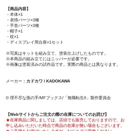
【商品内容】
・本体×1
・表情パーツ×3種
・手首パーツ×3種
・帽子×1
・杖×1
・ディスプレイ用台座×1セット
※写真はキットを組み立て、塗装仕上げしたものです。
※本商品の組み立てにはニッパーが必要です。
※画像は塗装済みの試作品です。実際の商品とは異なります。
メーカー：
カドカワ / KADOKAWA
© 理不尽な孫の手/MFブックス/「無職転生II」製作委員会
【Webサイトからご注文の際の在庫についてのお詫び】
★在庫商品に関しましては、店頭でも販売しておりますので、お
申し込みいただいた時点で商品の在庫が無い場合もございます。