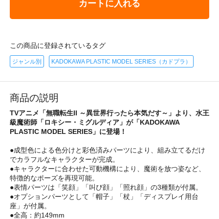
カートに入れる
この商品に登録されているタグ
ジャンル別
KADOKAWA PLASTIC MODEL SERIES（カドプラ）
商品の説明
TVアニメ「無職転生II ～異世界行ったら本気だす～」より、水王
級魔術師「ロキシー・ミグルディア」が「KADOKAWA
PLASTIC MODEL SERIES」に登場！
●成型色による色分けと彩色済みパーツにより、組み立てるだけ
でカラフルなキャラクターが完成。
●キャラクターに合わせた可動機構により、魔術を放つ姿など、
特徴的なポーズを再現可能。
●表情パーツは「笑顔」「叫び顔」「照れ顔」の3種類が付属。
●オプションパーツとして「帽子」「杖」「ディスプレイ用台
座」が付属。
●全高：約149mm