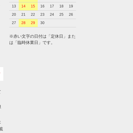
、
13
14
15
16
17
18
19
20
21
22
23
24
25
26
27
28
29
30
※赤い文字の日付は「定休日」また
は「臨時休業日」です。
て
担
た
載