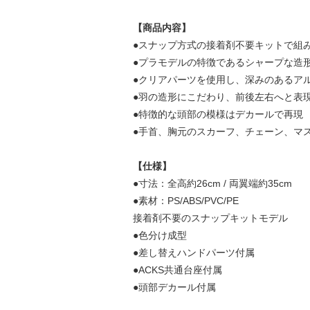
【商品内容】
●スナップ方式の接着剤不要キットで組
●プラモデルの特徴であるシャープな造
●クリアパーツを使用し、深みのあるア
●羽の造形にこだわり、前後左右へと表
●特徴的な頭部の模様はデカールで再現
●手首、胸元のスカーフ、チェーン、マス
【仕様】
●寸法：全高約26cm / 両翼端約35cm
●素材：PS/ABS/PVC/PE
接着剤不要のスナップキットモデル
●色分け成型
●差し替えハンドパーツ付属
●ACKS共通台座付属
●頭部デカール付属