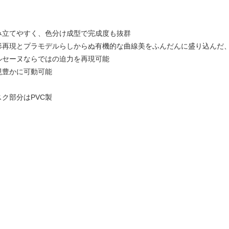
み立てやすく、色分け成型で完成度も抜群
形再現とプラモデルらしからぬ有機的な曲線美をふんだんに盛り込んだ
ルセーヌならではの迫力を再現可能
現豊かに可動可能
ク部分はPVC製