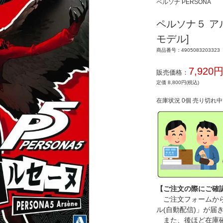
ペルソナ PERSONA
ペルソナ５ アル
モデル]
商品番号：4905083203323
7,920
販売価格：
定価 8,800円(税込)
在庫状況 0個 売り切れ
【ご注文の際にご確
ご注文フォームから
ル(自動配信)」が届
また、後ほど在庫確