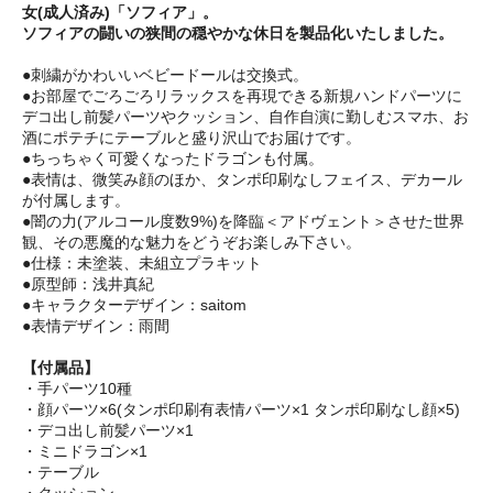
女(成人済み)「ソフィア」。
ソフィアの闘いの狭間の穏やかな休日を製品化いたしました。
●刺繍がかわいいベビードールは交換式。
●お部屋でごろごろリラックスを再現できる新規ハンドパーツに
デコ出し前髪パーツやクッション、自作自演に勤しむスマホ、お
酒にポテチにテーブルと盛り沢山でお届けです。
●ちっちゃく可愛くなったドラゴンも付属。
●表情は、微笑み顔のほか、タンポ印刷なしフェイス、デカール
が付属します。
●闇の力(アルコール度数9%)を降臨＜アドヴェント＞させた世界
観、その悪魔的な魅力をどうぞお楽しみ下さい。
●仕様：未塗装、未組立プラキット
●原型師：浅井真紀
●キャラクターデザイン：saitom
●表情デザイン：雨間
【付属品】
・手パーツ10種
・顔パーツ×6(タンポ印刷有表情パーツ×1 タンポ印刷なし顔×5)
・デコ出し前髪パーツ×1
・ミニドラゴン×1
・テーブル