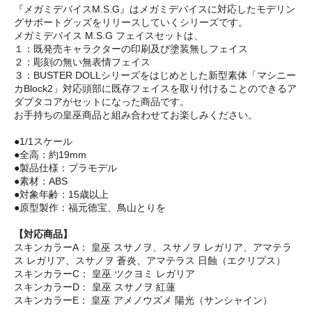
『メガミデバイスM.S.G』はメガミデバイスに対応したモデリン
グサポートグッズをリリースしていくシリーズです。
メガミデバイス M.S.G フェイスセットは、
１：既発売キャラクターの印刷及び塗装無しフェイス
２：彫刻の無い無表情フェイス
３：BUSTER DOLLシリーズをはじめとした新型素体「マシニー
カBlock2」対応頭部に既存フェイスを取り付けることのできるア
ダプタコアがセットになった商品です。
お手持ちの皇巫商品と組み合わせてお楽しみください。
●1/1スケール
●全高：約19mm
●製品仕様：プラモデル
●素材：ABS
●対象年齢：15歳以上
●原型製作：福元徳宝、鳥山とりを
【対応商品】
スキンカラーA： 皇巫 スサノヲ、スサノヲ レガリア、アマテラ
ス レガリア、スサノヲ 蒼炎、アマテラス 日蝕（エクリプス）
スキンカラーC： 皇巫 ツクヨミ レガリア
スキンカラーD： 皇巫 スサノヲ 紅蓮
スキンカラーE： 皇巫 アメノウズメ 陽光（サンシャイン）