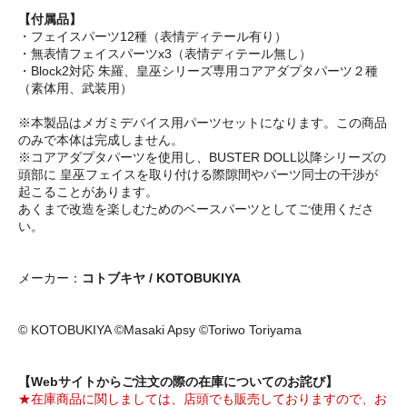
【付属品】
・フェイスパーツ12種（表情ディテール有り）
・無表情フェイスパーツx3（表情ディテール無し）
・Block2対応 朱羅、皇巫シリーズ専用コアアダプタパーツ２種
（素体用、武装用）
※本製品はメガミデバイス用パーツセットになります。この商品
のみで本体は完成しません。
※コアアダプタパーツを使用し、BUSTER DOLL以降シリーズの
頭部に 皇巫フェイスを取り付ける際隙間やパーツ同士の干渉が
起こることがあります。
あくまで改造を楽しむためのベースパーツとしてご使用くださ
い。
メーカー：
コトブキヤ / KOTOBUKIYA
© KOTOBUKIYA ©Masaki Apsy ©Toriwo Toriyama
【Webサイトからご注文の際の在庫についてのお詫び】
★在庫商品に関しましては、店頭でも販売しておりますので、お