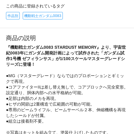
この商品に登録されているタグ
作品別
機動戦士ガンダム0083
商品の説明
『機動戦士ガンダム0083 STARDUST MEMORY』より、宇宙世
紀0083年にガンダム開発計画によって試作された「ガンダム試
作1号機 ゼフィランサス」が1/100スケールマスターグレードシ
リーズに登場！
●MG（マスターグレード）ならではのプロポーションとギミッ
クで再現。
●コアファイターIIは差し替え無しで、コアブロックへ完全変形。
設定通り、胴体内部への水平格納が可能。
●足部は内部のメカを再現。
●ヒザの関節は2重構造で広範囲の可動が可能。
●専用のビームライフル、ビームサーベル２本、伸縮機構を再現
したシールドが付属。
●組立は接着剤不要。
※写真はキットを組み立て、塗装仕上げしたものです。