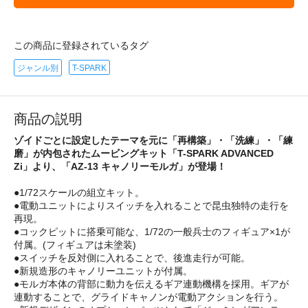
この商品に登録されているタグ
ジャンル別
T-SPARK
商品の説明
ゾイドごとに設定したテーマを元に「再構築」・「洗練」・「練
磨」が内包されたムービングキット「T-SPARK ADVANCED
Zi」より、「AZ-13 キャノリーモルガ」が登場！
●1/72スケールの組立キット。
●電動ユニットによりスイッチを入れることで昆虫独特の走行を
再現。
●コックピットに搭乗可能な、1/72の一般兵士のフィギュア×1が
付属。(フィギュアは未塗装)
●スイッチを反対側に入れることで、後進走行が可能。
●新規造形のキャノリーユニットが付属。
●モルガ本体の背部に動力を伝えるギア連動機構を採用。ギアが
連動することで、グライドキャノンが電動アクションを行う。