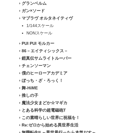
›
グランベルム
›
ガン×ソード
›
マブラヴ オルタネイティヴ
1/144スケール
NONスケール
›
PUI PUI モルカー
›
86－エイティシックス－
›
鎧真伝サムライトルーパー
›
チェンソーマン
›
僕のヒーローアカデミア
›
ぼっち・ざ・ろっく！
›
舞-HiME
›
推しの子
›
魔法少女まどか☆マギカ
›
とある科学の超電磁砲T
›
この素晴らしい世界に祝福を！
›
Re:ゼロから始める異世界生活
›
無職転生II ～異世界行ったら本気だす～