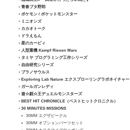
›
青春ブタ野郎
›
ポケモン / ポケットモンスター
›
ミニオンズ
›
カカオトーク
›
ドラえもん
›
星のカービィ
›
人型重機 Kampf Riesen Mars
›
タミヤ プログラミング工作シリーズ
›
自由研究シリーズ
›
プラノサウルス
›
Exploring Lab Nature エクスプローリングラボネイチャー
›
ガールガンレディ
›
遊☆戯☆王デュエルモンスターズ
›
BEST HIT CHRONICLE（ベストヒットクロニクル）
›
30 MINUTES MISSIONS
30MM エグザビークル
30MM オプションパーツセット