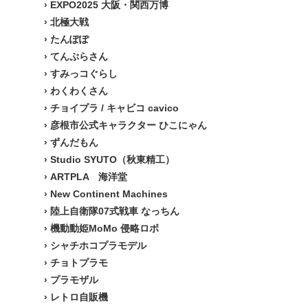
›
EXPO2025 大阪・関西万博
›
北極大戦
›
たんぽぽ
›
てんぷらさん
›
すみっコぐらし
›
わくわくさん
›
チョイプラ / キャビコ cavico
›
彦根市公式キャラクター ひこにゃん
›
ずんだもん
›
Studio SYUTO（秋東精工）
›
ARTPLA 海洋堂
›
New Continent Machines
›
陸上自衛隊07式戦車 なっちん
›
機動動姫MoMo 侵略ロボ
›
シャチホコプラモデル
›
チョトプラモ
›
プラモザル
›
レトロ自販機