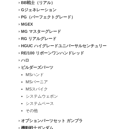
›
BB戦士（リアル）
›
Gジェネレーション
›
PG（パーフェクトグレード）
›
MGEX
›
MG マスターグレード
›
RG リアルグレード
›
HGUC ハイグレードユニバーサルセンチュリー
›
RE/100 リボーンワンハンドレッド
›
ハロ
›
ビルダーズパーツ
MSハンド
MSバーニア
MSスパイク
システムウェポン
システムベース
その他
›
オプションパーツセット ガンプラ
›
機動戦士ガンダム