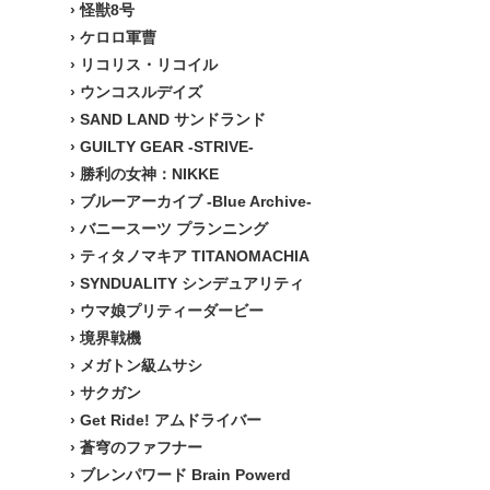
›
怪獣8号
›
ケロロ軍曹
›
リコリス・リコイル
›
ウンコスルデイズ
›
SAND LAND サンドランド
›
GUILTY GEAR -STRIVE-
›
勝利の女神：NIKKE
›
ブルーアーカイブ -Blue Archive-
›
バニースーツ プランニング
›
ティタノマキア TITANOMACHIA
›
SYNDUALITY シンデュアリティ
›
ウマ娘プリティーダービー
›
境界戦機
›
メガトン級ムサシ
›
サクガン
›
Get Ride! アムドライバー
›
蒼穹のファフナー
›
ブレンパワード Brain Powerd