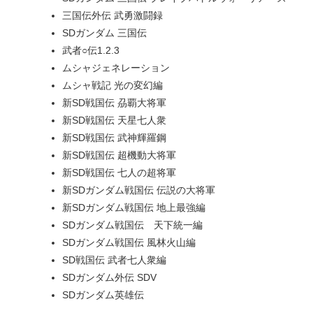
三国伝外伝 武勇激闘録
SDガンダム 三国伝
武者○伝1.2.3
ムシャジェネレーション
ムシャ戦記 光の変幻編
新SD戦国伝 刕覇大将軍
新SD戦国伝 天星七人衆
新SD戦国伝 武神輝羅鋼
新SD戦国伝 超機動大将軍
新SD戦国伝 七人の超将軍
新SDガンダム戦国伝 伝説の大将軍
新SDガンダム戦国伝 地上最強編
SDガンダム戦国伝 天下統一編
SDガンダム戦国伝 風林火山編
SD戦国伝 武者七人衆編
SDガンダム外伝 SDV
SDガンダム英雄伝