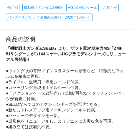
作品別
機動戦士ガンダムSEED
HG 1/144スケール
お知らせ
バンダイスピリッツ 価格改定商品（2026年10月～）
商品の説明
『機動戦士ガンダムSEED』より、ザフト軍次期主力MS「ZMF-
515 シグー」が1/144スケールHGプラモデルシリーズにリニュー
アル再登場！
●ウィング状の背部メインスラスターや頭部など、特徴的なフォ
ルムを精密に再現。
●ライフル、重斬刀、専用シールド付属。
●カラーリング再現用ホイルシール付属。
●「アクションベース2(別売)」に連結可能なアタッチメントパー
ツが新規に付属。
●SEEDならではのアクションポーズを再現できる。
●新たにドレスアップ用マーキングシールを付属。
●パッケージデザインを一新。
●成形色をリニューアルし、よりアニメに忠実な色を再現。
●組み立ては接着剤不要。