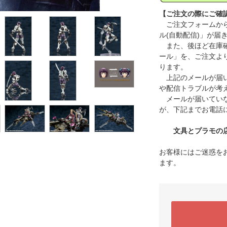
【ご注文の際にご確
ご注文フォームから
ル(自動配信)」が届
また、後ほど在庫確
ール」を、ご注文よ
ります。
上記のメールが届い
や配信トラブルが考
メールが届いていな
が、下記までお電話
文具とプラモの店 タ
お客様にはご迷惑を
ます。