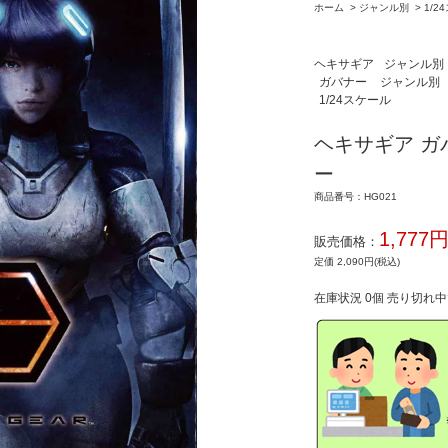
ホーム
>
ジャンル別
>
1/2
ヘキサギア
ジャンル別
ガバナー
ジャンル別
1/24スケール
ヘキサギア ガ
ー
商品番号：HG021
1,777
販売価格：
定価 2,090円(税込)
在庫状況 0個 売り切れ