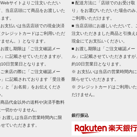
■ Webサイトよりご注文いただい
■ 配送方法に「店頭でのお受け取
て、当店店頭にて商品をお渡しいた
り」をお選びいただいた場合のみ
します。
ご利用いただけます。
■ お支払いは当店店頭での現金決済
■ 当店店頭にお越しいただいて、
（クレジットカードはご利用いただ
注文いただきました商品と引換え
けません。）となります。
現金にてお支払いください。
■ お渡し期限は「ご注文確認メー
■ お渡し期限は「ご注文確認メー
ル」に記載させていただきますが、
ル」に記載させていただきますが
約10日営業日となります。
約10日営業日となります。
■ ご来店の際に「ご注文確認メー
※ お支払いは当店の営業時間内に
ル」に記載されております「受注番
限らせていただきます。
号」と「お名前」をお伝えくださ
※ クレジットカードはご利用いた
い。
だけません。
■ 商品代金以外の送料や決済手数料
は一切かかりません。
銀行振込
※ お渡しは当店の営業時間内に限
らせていただきます。