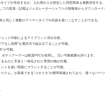
数のタイプが存在するが、入れ替わりを想定した同型異体も複数存在する
しての意識・記憶はジェネレーターシャフトの情報体からダウンロード
体と同じく複数のアーマータイプや武器を使いこなすことができる。
ジェット印刷によるアイプリント済み仕様。
ドギアなし状態”を選択式で組み立てることが可能。
所”が可動。
使用。ボディアーマーは軟質PVCを使用し、広い可動範囲を誇ります。
きるものと手首と一体化された専用の物が付属。
メントを使い背面にマウントすることが可能。
システム」が装着できる“コネクタ”が標準装備されており、様々なパー
ト