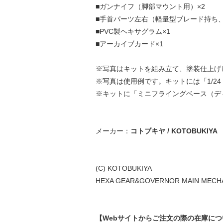
■ガンナイフ（脚部マウント用）×2
■手首パーツ左右（軽量型ブレード持ち
■PVC製ヘキサグラム×1
■アーカイブカード×1
※写真はキットを組み立て、塗装仕上げ
※写真は使用例です。キットには「1/24
※キットに「ミニフライングベース（デ
メーカー：
コトブキヤ / KOTOBUKIYA
(C) KOTOBUKIYA
HEXA GEAR&GOVERNOR MAIN MECHA
【Webサイトからご注文の際の在庫に