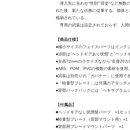
潜入先に合わせ“性別”“容姿”など無
れた後、新たな任務に従事する。個体と
格納されている。
専用の武装は設定されておらず、人間
【商品仕様】
●極小サイズのフェイスパーツはインク
●頭部は“ヘッドギアあり状態”と“ヘッ
●全高72mmの小サイズながら“全身20カ
●ABS、POM、PVCの複数の素材を
●武装は別売りの「ガバナー」に使用で
●「軽量型ブレード」は付属のアタッチ
●背部バックパックには「ヘキサグラム
【付属品】
■ヘッドギアなし状態髪パーツ ×1セッ
■軽量型ブレード（背部マウント用）×1
■背部用ブレードマウントパーツ ×1