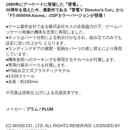
1990年にアーケードに登場した『雷電』。
30周年を迎えた今、最新作である『雷電Ⅴ Director's Cut』から
「FT-00004A Azuma」の2Pカラーバージョンが登場！
●ゲーム製作会社である株式会社モスの全面協力の下、ゲームパ
ッケージ画像の機体を忠実に再現しました。
●キットはパーツ分割による色分けがなされ、組み立てのみでも
設定に近い仕上がり となります。
●ランディングギアの展開・収納をパーツの差し替えにより再現
しています。
●機体各部へのマーキングを再現するデカールが付属します。
●専用の展示ベースも付属します。
●PS組み立て式プラスチックモデル
●1/100スケール
●全長：約180mm
※写真は塗装仕上げによる完成見本です。
メーカー：
プラム / PLUM
(C) MOSS CO., LTD. ALL RIGHTS RESERVED. LICENSED BY