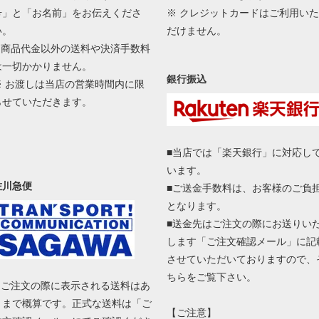
号」と「お名前」をお伝えくださ
※ クレジットカードはご利用いた
い。
だけません。
■ 商品代金以外の送料や決済手数料
は一切かかりません。
銀行振込
※ お渡しは当店の営業時間内に限
らせていただきます。
■当店では「楽天銀行」に対応し
います。
佐川急便
■ご送金手数料は、お客様のご負
となります。
■送金先はご注文の際にお送りい
します「ご注文確認メール」に記
させていただいておりますので、
ちらをご覧下さい。
■ ご注文の際に表示される送料はあ
くまで概算です。正式な送料は「ご
【ご注意】