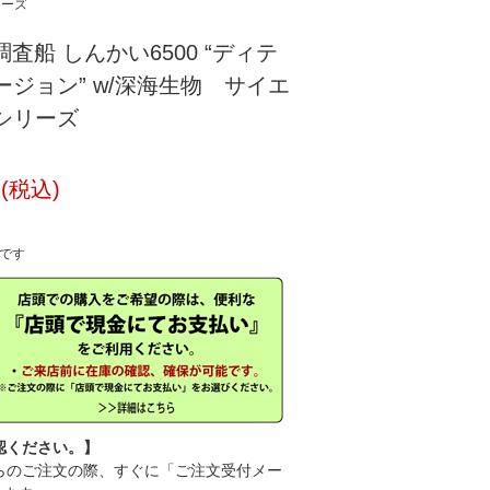
リーズ
水調査船 しんかい6500 “ディテ
ージョン” w/深海生物 サイエ
シリーズ
円(税込)
中です
認ください。】
のご注文の際、すぐに「ご注文受付メー