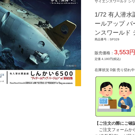
サイエンスワールド シ
1/72 有人潜
ールアップ バ
ンスワールド 
商品番号：SP329
3,553
販売価格：
定価 4,180円(税込)
在庫状況 0個 売り切れ
【ご注文の際にご確
ご注文フォームから