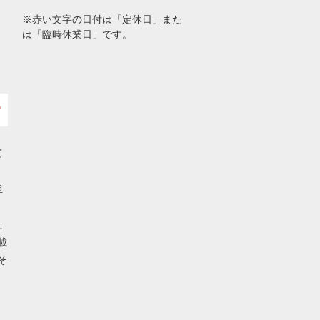
※赤い文字の日付は「定休日」また
は「臨時休業日」です。
て
担
た
載
そ