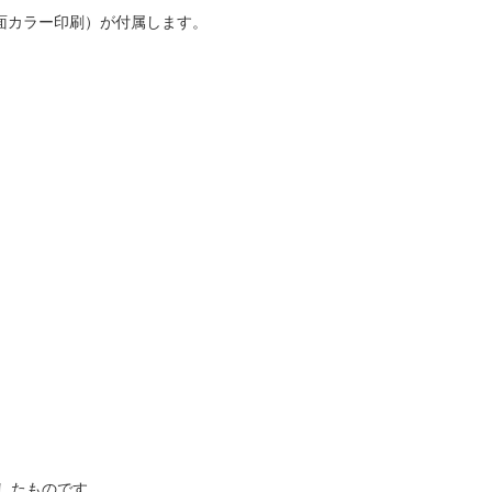
両面カラー印刷）が付属します。
。
）
したものです。