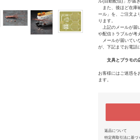
ル(自動配信)」が届
また、後ほど在庫確
ール」を、ご注文よ
ります。
上記のメールが届い
や配信トラブルが考
メールが届いていな
が、下記までお電話
文具とプラモの店 タ
お客様にはご迷惑を
ます。
返品について
特定商取引法に基づ