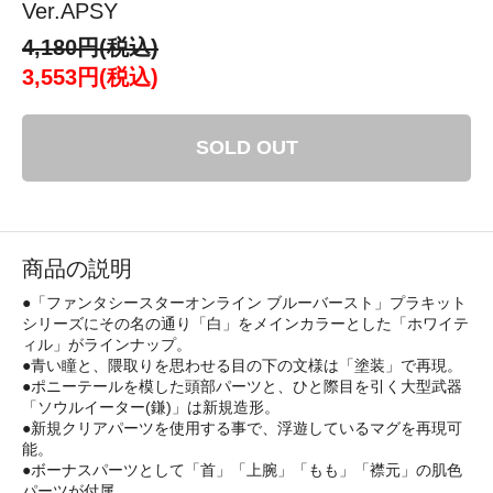
Ver.APSY
4,180円(税込)
3,553円(税込)
SOLD OUT
商品の説明
●「ファンタシースターオンライン ブルーバースト」プラキット
シリーズにその名の通り「白」をメインカラーとした「ホワイテ
ィル」がラインナップ。
●青い瞳と、隈取りを思わせる目の下の文様は「塗装」で再現。
●ポニーテールを模した頭部パーツと、ひと際目を引く大型武器
「ソウルイーター(鎌)」は新規造形。
●新規クリアパーツを使用する事で、浮遊しているマグを再現可
能。
●ボーナスパーツとして「首」「上腕」「もも」「襟元」の肌色
パーツが付属。